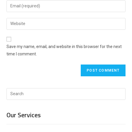
name
Enter
or
your
username
email
Enter
to
address
your
comment
to
website
comment
URL
Save my name, email, and website in this browser for the next
(optional)
time I comment.
Search
this
website
Our Services