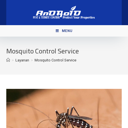
Skip
to
content
MENU
Mosquito Control Service
>
Layanan
>
Mosquito Control Service